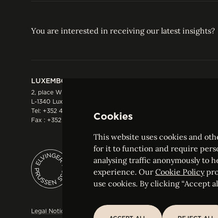
You are interested in receiving our latest insights?
LUXEMBOURG
HONG KONG
2, place Winston Churchill
Suite 503, 5/F ICBC 
L-1340 Luxembourg
Three Garden Road, 
Tel:
+352 44 66 44 0
Hong Kong
Cookies
Fax : +352 44 22 55
Tel:
+852 2287 1900
Fax : +852 2287 1988
This website uses cookies and othe
for it to function and require pers
analysing traffic anonymously to h
ELVINGER HOSS PRUSSEN
experience. Our
Cookie Policy
pro
Société anonyme, Registered with the Luxe
use cookies. By clicking “Accept all
Legal Notice
Sitemap
Customise and adjust your cookie s