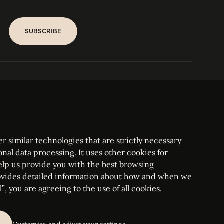
SUBSCRIBE
SUBSCRIBE
PARIS
Tower
25, rue Jean Giraudoux
Central
F-75116 Paris France
Tel:
+33 1 53 76 22 64
Fax : +352 44 22 55
r similar technologies that are strictly necessary
onal data processing. It uses other cookies for
elp us provide you with the best browsing
vides detailed information about how and when we
mbourg Bar, RCS Luxembourg B 209469, VAT LU28861577
”, you are agreeing to the use of all cookies.
ettings