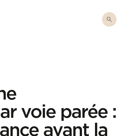
ne
r voie parée :
lance avant la