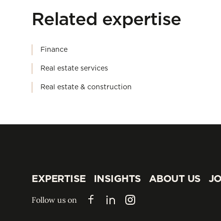
Related expertise
Finance
Real estate services
Real estate & construction
EXPERTISE
INSIGHTS
ABOUT US
JO
EXPERTISE
INSIGHTS
ABOUT US
JO
Follow us on
Facebook
LinkedIn
Instagram