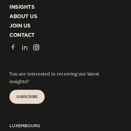
EXPERTISE
INSIGHTS
INSIGHTS
ABOUT US
ABOUT US
JOIN US
JOIN US
CONTACT
CONTACT
Facebook
LinkedIn
Instagram
You are interested in receiving our latest
insights?
SUBSCRIBE
SUBSCRIBE
LUXEMBOURG