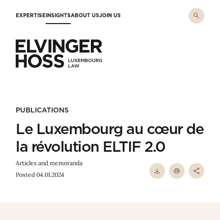
Skip to main content
EXPERTISE
INSIGHTS
ABOUT US
JOIN US
Elvinger Hoss - Luxembourg Law
PUBLICATIONS
Le Luxembourg au cœur de
la révolution ELTIF 2.0
Articles and memoranda
Posted 04.01.2024